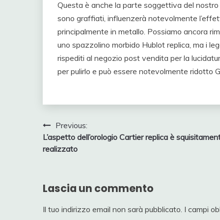
Questa è anche la parte soggettiva del nostro 
sono graffiati, influenzerà notevolmente l’effett
principalmente in metallo. Possiamo ancora ri
uno spazzolino morbido Hublot replica, ma i leg
rispediti al negozio post vendita per la lucidatu
per pulirlo e può essere notevolmente ridotto Gr
Navigazione
Previous:
L’aspetto dell’orologio Cartier replica è squisitamen
articoli
realizzato
Lascia un commento
Il tuo indirizzo email non sarà pubblicato.
I campi ob